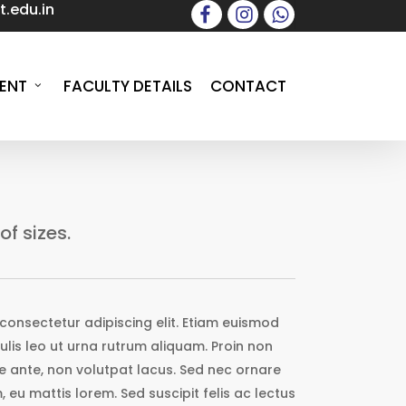
.edu.in
facebook
instagram
whatsapp
ENT
FACULTY DETAILS
CONTACT
of sizes.
consectetur adipiscing elit. Etiam euismod
ulis leo ut urna rutrum aliquam. Proin non
que ante, non volutpat lacus. Sed nec ornare
 eu mattis lorem. Sed suscipit felis ac lectus