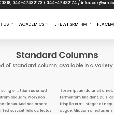
00818
,
044-47432173
/
044-47432174
/
infodesk@srmist
T US
ACADEMICS
LIFE AT SRM IHM
PLACEM
Standard Columns
 ol' standard column, available in a variety 
scing elit. Etiam euismod
Lorem ipsum dolor sit amet, 
rutrum aliquam. Proin non
fermentum tincidunt. Duis iac
tpat lacus. Sed nec ornare
fringilla erat. Integer at ne
 Sed suscipit felis ac lectus
augue. Aliquam a lectus enim,