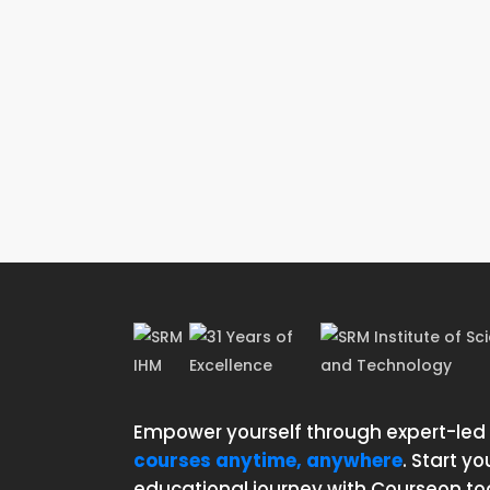
vel purus porta vehicula.
Lorem ipsum dolor sit amet,
Lorem 
consectetur adipiscing elit. Donec
consec
ac lacus massa. Aliquam ac urna
ac lac
dui, sed sodales ligula. Sed congue
dui, s
nunc vel purus porta vehicula.
nunc v
Empower yourself through expert-led
courses anytime, anywhere
. Start yo
educational journey with Courseon to