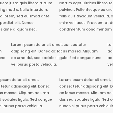
uere justo quis libero rutrum
rutrum eget ultrices libero 
ing mattis. Nulla interdum,
pulvinar. Pellentesque eu arc
illa lorem, sed euismod ante
felis quis tincidunt vehicula
perdiet elit. Donec
enim vel lacus. Praesent at d
 ante aliquam nec.
condimentum condimentum ne
Lorem ipsum dolor sit amet, consectetur
Lo
m
adipiscing elit. Donec ac lacus massa. Aliquam
ad
unc
ac urna dui, sed sodales ligula. Sed congue nunc
ac
vel purus porta vehicula.
vel
ipsum dolor sit amet,
Lorem ipsum dolor sit amet,
tetur adipiscing elit. Donec
consectetur adipiscing elit. 
us massa. Aliquam ac urna
ac lacus massa. Aliquam ac
ed sodales ligula. Sed congue
dui, sed sodales ligula. Sed
el purus porta vehicula.
nunc vel purus porta vehicul