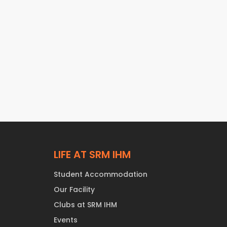
 purus porta vehicula.
Lorem ipsum dolor sit amet,
Donec
consectetur adipiscing elit. Donec
 urna
ac lacus massa. Aliquam ac urna
 congue
dui, sed sodales ligula. Sed congue
a.
nunc vel purus porta vehicula.
LIFE AT SRM IHM
Student Accommodation
Our Facility
Clubs at SRM IHM
Events