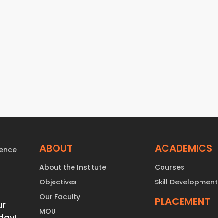
vel purus porta vehicula.
vel
ipsum dolor sit amet,
Lorem ipsum dolor sit amet,
tetur adipiscing elit. Donec
consectetur adipiscing elit. 
us massa. Aliquam ac urna
ac lacus massa. Aliquam ac
ed sodales ligula. Sed congue
dui, sed sodales ligula. Sed
el purus porta vehicula.
nunc vel purus porta vehicul
ABOUT
ACADEMICS
About the Institute
Courses
Objectives
Skill Development
Our Faculty
PLACEMENT
ur
MOU
day!