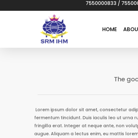
7550000833
/
75500
Skip
to
main
content
HOME
ABOU
The good
Lorem ipsum dolor sit amet, consectetur adipi
fermentum tincidunt. Duis iaculis leo ut urna 
fringilla erat. Integer at neque ante, non volu
augue. Aliquam a lectus enim, eu mattis lorem.