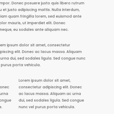
tempor. Donec posuere justo quis libero rutrum
u et justo adipiscing mattis. Nulla interdum,
, diam quam fringilla lorem, sed euismod ante
olor mauris, ut imperdiet elit. Donec
que, eu sodales ante aliquam nec.
rem ipsum dolor sit amet, consectetur
ipiscing elit. Donec ac lacus massa. Aliquam
 urna dui, sed sodales ligula. Sed congue nunc
 purus porta vehicula.
Lorem ipsum dolor sit amet,
Donec
consectetur adipiscing elit. Donec
 urna
ac lacus massa. Aliquam ac urna
 congue
dui, sed sodales ligula. Sed congue
a.
nunc vel purus porta vehicula.