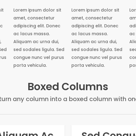
it
Lorem ipsum dolor sit
Lorem ipsum dolor sit
Lo
amet, consectetur
amet, consectetur
am
ec
adipiscing elit. Donec
adipiscing elit. Donec
adi
ac lacus massa.
ac lacus massa.
ac
,
Aliquam ac urna dui,
Aliquam ac urna dui,
Al
Sed
sed sodales ligula. Sed
sed sodales ligula. Sed
sed
rus
congue nunc vel purus
congue nunc vel purus
co
porta vehicula.
porta vehicula.
por
Boxed Columns
 turn any column into a boxed column with one
Aliquam Ac
Sed Congu